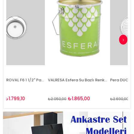
Pera CENTROVAL F6 1 1/2" Paslanmaz Çelik Ankastre Evye
VALRESA Esfera Su Bazlı Renkli Ahşap Koruyucu(Vernikli) 2.5Lt
₺1.865,00
₺2.421,00
₺2.050,00
₺2.690,00