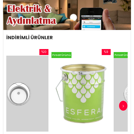
İNDİRİMLİ ÜRÜNLER
%10
%9
Fırsat Ürünü
Fırsat Ürünü
İndirim
İndirim
%10İndirim
%9İndirim