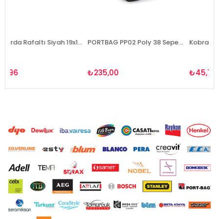
ERMO Arda Rafaltı Siyah 19x16cm(18929)
PORTBAG PP02 Poly 38 Seperatörlü Organizer
Kobra Askı Krom
₺235,00
₺45,72