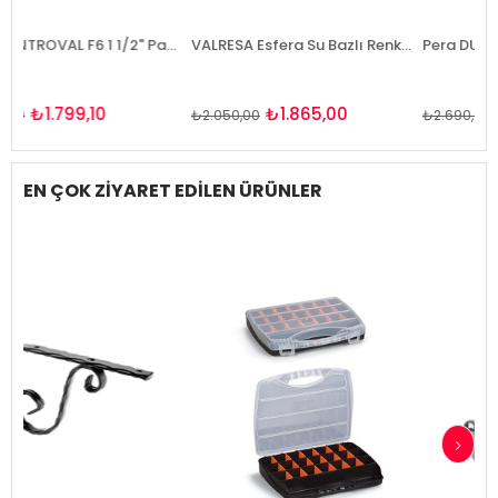
Pera CENTROVAL F6 1 1/2" Paslanmaz Çelik Ankastre Evye
VALRESA Esfera Su Bazlı Renkli Ahşap Koruyucu(Vernikli) 2.5Lt
0
₺1.865,00
₺2.421,00
₺2.050,00
₺2.690,00
EN ÇOK ZİYARET EDİLEN ÜRÜNLER
Tükendi