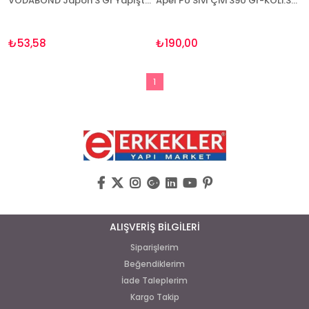
VODABOND Japon 3 Gr Yapıştırıcı
Apel PU Sıvı Çivi 390 Gr-KOLİ:30 ADET
₺53,58
₺190,00
1
ALIŞVERİŞ BİLGİLERİ
Siparişlerim
Beğendiklerim
İade Taleplerim
Kargo Takip